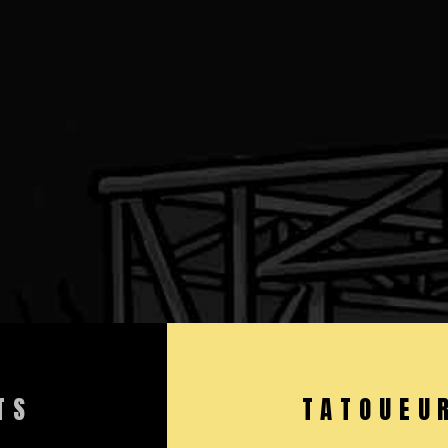
TS
TATOUEU