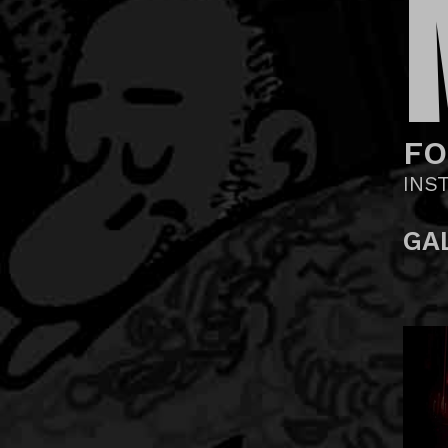
FO
INS
GA