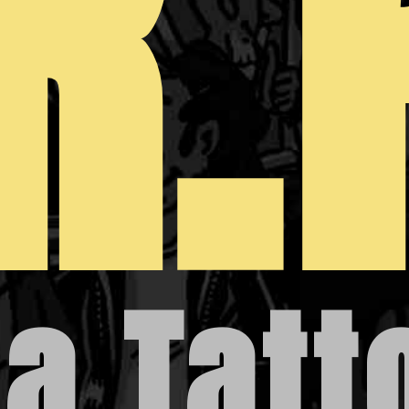
R.
a Tatt