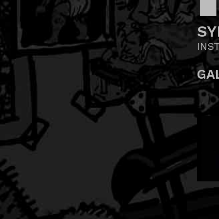
SY
INS
GA