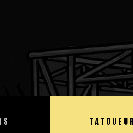
TS
TATOUEU