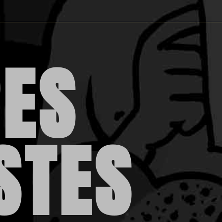
ES
STES