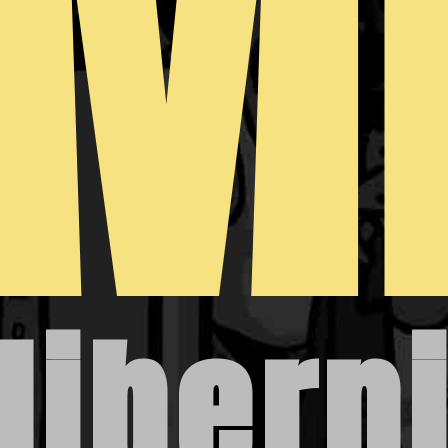
M
Hiberni